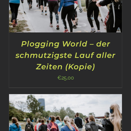
Plogging World – der
schmutzigste Lauf aller
Zeiten (Kopie)
€
25,00