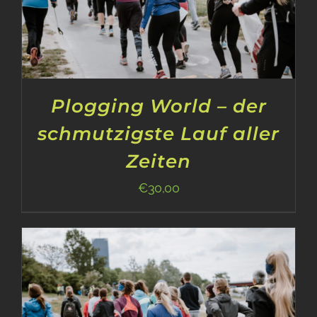
Plogging World – der
schmutzigste Lauf aller
Zeiten
€
30,00