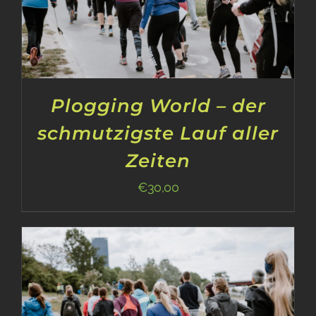
Plogging World – der
schmutzigste Lauf aller
Zeiten
€
30,00