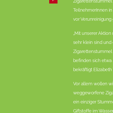
Zigarettenstummel 
TeilnehmerInnen in
vor Verunreinigung
„Mit unserer Aktio
sehr klein sind und 
Zigarettenstummel i
befinden sich etwa
bekräftigt Elizabeth
Vor allem wollen w
weggeworfene Ziga
ein einziger Stumme
Giftstoffe im Wasse