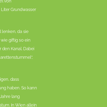
el von
 Liter Grundwasser
 lenken, da sie
wie giftig so ein
ar den Kanal. Dabei
garettenstummel“,
igen, dass
ng haben. So kann
 Jahre lang
tum. In Wien allein