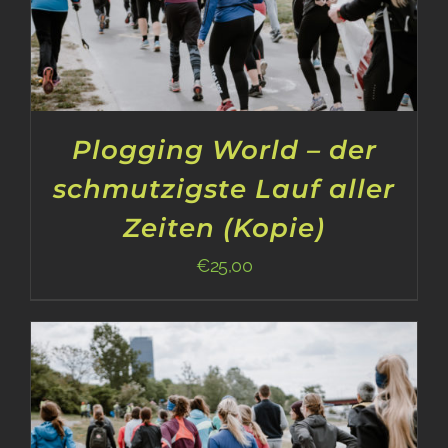
Plogging World – der
schmutzigste Lauf aller
Zeiten (Kopie)
€
25,00