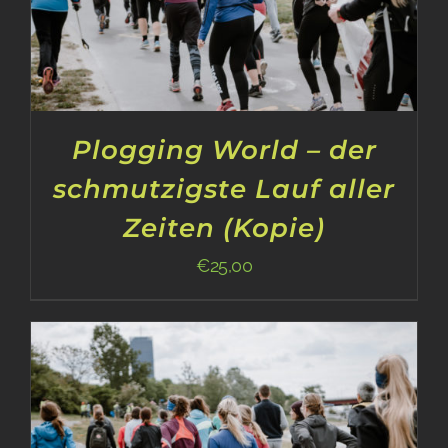
Plogging World – der
schmutzigste Lauf aller
Zeiten (Kopie)
€
25,00