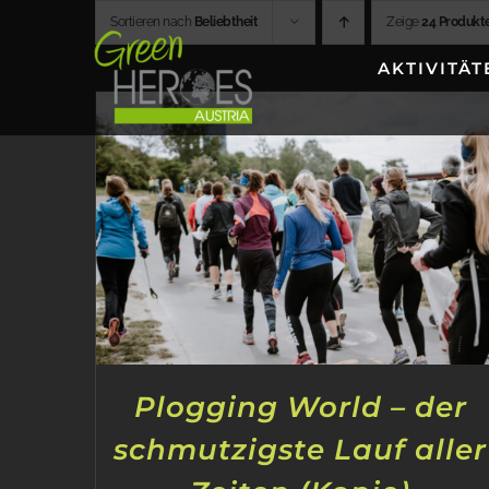
Zum
Sortieren nach
Beliebtheit
Zeige
24 Produkt
Inhalt
AKTIVITÄT
springen
Plogging World – der
schmutzigste Lauf aller