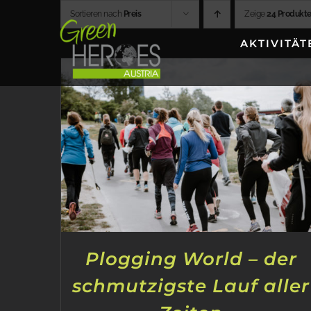
Zum
Sortieren nach
Preis
Zeige
24 Produkt
Inhalt
AKTIVITÄT
springen
Plogging World – der
schmutzigste Lauf aller