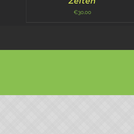
Zeiten
€
30,00