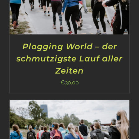
Plogging World – der
schmutzigste Lauf aller
Zeiten
€
30,00