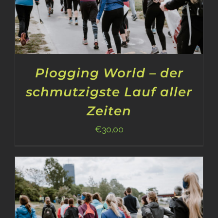
Plogging World – der
schmutzigste Lauf aller
Zeiten
€
30,00