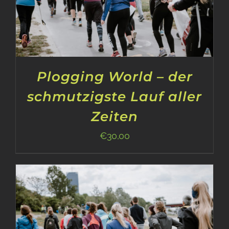
Plogging World – der
schmutzigste Lauf aller
Zeiten
€
30,00