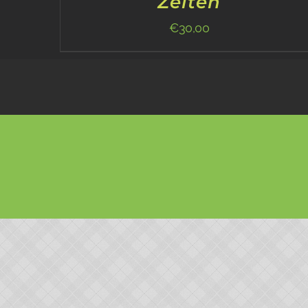
Zeiten
€
30,00