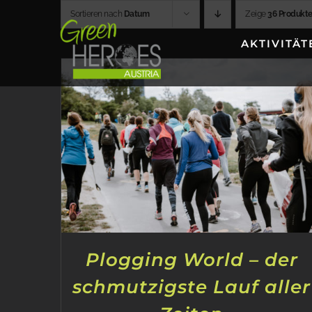
Zum
Sortieren nach
Datum
Zeige
36 Produkt
Inhalt
AKTIVITÄT
springen
Plogging World – der
schmutzigste Lauf aller