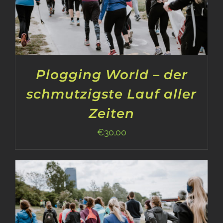
Plogging World – der
schmutzigste Lauf aller
Zeiten
€
30,00